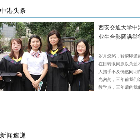
中港头条
西安交通大学中港
业生合影圆满举
故事
岁月悠悠，转瞬即逝
在目转眼间原以为遥
人措手不及恍然间明白
光匆匆，三年前我们
教学点，三年后的我们
新闻速递