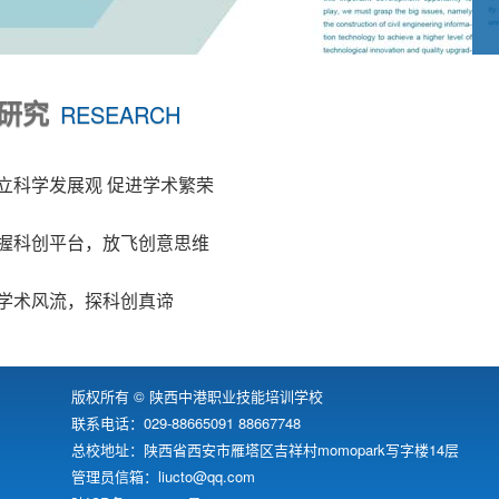
研究
RESEARCH
立科学发展观 促进学术繁荣
握科创平台，放飞创意思维
学术风流，探科创真谛
版权所有 © 陕西中港职业技能培训学校
联系电话：029-88665091 88667748
总校地址：陕西省西安市雁塔区吉祥村momopark写字楼14层
管理员信箱：liucto@qq.com