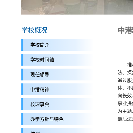
学校概况
中港
学校简介
学校时间轴
推
法、探
现任领导
通过服
体，不
中港精神
向长效
事业提
校理事会
为主题
最后达
办学方针与特色