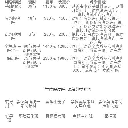
辅导模拟
课时
费用
优惠价
教学目标
基础强化
39节
1180元
880元
贴近书本的基础性复习，从零
班
开始起步，循序渐进式学习，
掌握考试重点和考点。
真题模考
18节
580元
450元
对历年真题进行精讲和练习，
班
同时，加以仿真考题进行练
习，可以达到对出题规律进行
掌握并对试题有所突破。
点题冲刺
3节
280元
200元
把握和研究命题者意图，琢磨
班
命题思路，掌握考试考点，有
的方失。
全程班 三
60节面授
1440元
1280元
同时，赠送全套教材和独家内
班合一
课程+60节
部资料，数量有限，赠完为
视频课程
止！
保过班
75节面授
2380元
1980元
同时，赠送全套教材和独家内
课程+60节
部资料，数量有限，赠完为
视课程
止！郑重承诺：不过即退费
600元 或者 次年 免费重修。
学位保过班 课程分类介绍
辅导
学位英语统一
英语小册子
学位英语考试
学位英语考试
用书
考试教材
历年真题
压轴试题
辅导
基础强化班
真题模考班
点题冲刺班
密押班
班