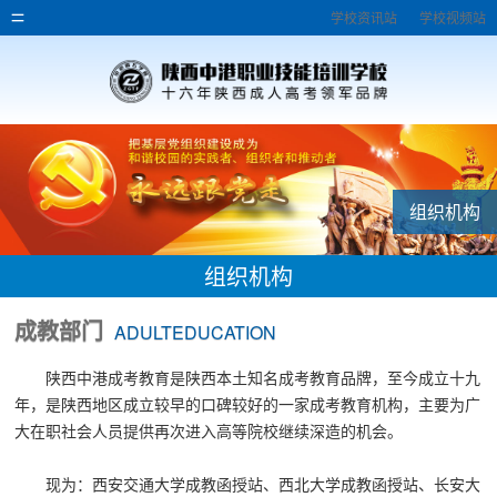
学校资讯站
学校视频站
组织机构
组织机构
成教部门
ADULTEDUCATION
陕西中港成考教育是陕西本土知名成考教育品牌，至今成立十九
年，是陕西地区成立较早的口碑较好的一家成考教育机构，主要为广
大在职社会人员提供再次进入高等院校继续深造的机会。
现为：
西安交通大学
成教
函授站
、
西北大学成教函授站、长安大